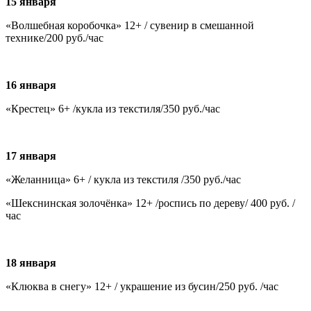
15 января
«Волшебная коробочка» 12+ / сувенир в смешанной
технике/200 руб./час
16 января
«Крестец» 6+ /кукла из текстиля/350 руб./час
17 января
«Желанница» 6+ / кукла из текстиля /350 руб./час
«Шекснинская золочёнка» 12+ /роспись по дереву/ 400 руб. /
час
18 января
«Клюква в снегу» 12+ / украшение из бусин/250 руб. /час