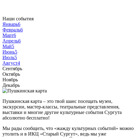
Наши события
Январь
6
Февраль
6
Март
6
Апрель
6
Май
5
Июнь
5
Июль
5
Август
4
Сентябрь
Октябрь
Ноябрь
Декабрь
Пушкинская карта – это твой шанс посещать музеи,
экскурсии, мастер-классы, театральные представления,
выставки и многие другие культурные события Сургута
абсолютно бесплатно!
Мы рады сообщить, что «жажду культурных событий» можно
утолить и в ИКЦ «Старый Сургут», ведь мы уже