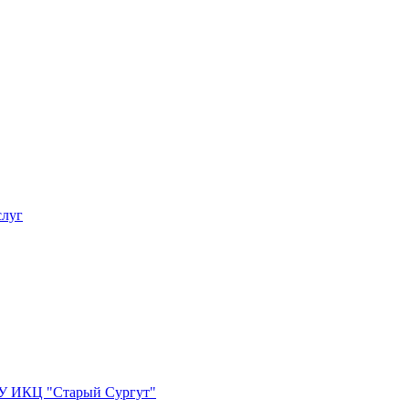
слуг
БУ ИКЦ "Старый Сургут"