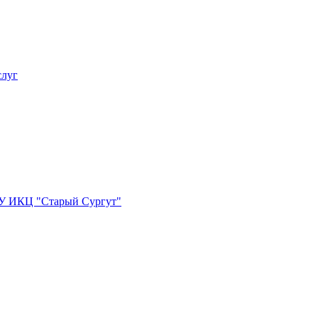
слуг
БУ ИКЦ "Старый Сургут"