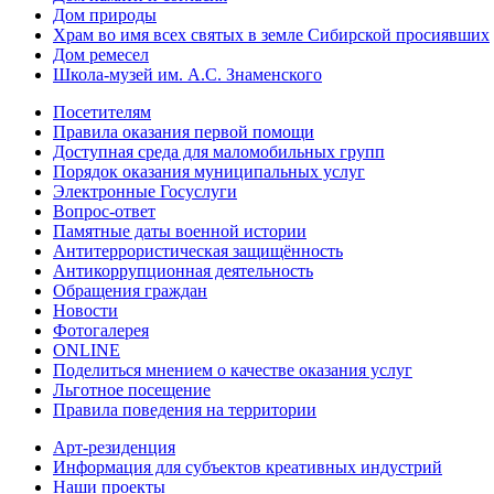
Дом природы
Храм во имя всех святых в земле Сибирской просиявших
Дом ремесел
Школа-музей им. А.С. Знаменского
Посетителям
Правила оказания первой помощи
Доступная среда для маломобильных групп
Порядок оказания муниципальных услуг
Электронные Госуслуги
Вопрос-ответ
Памятные даты военной истории
Антитеррористическая защищённость
Антикоррупционная деятельность
Обращения граждан
Новости
Фотогалерея
ONLINE
Поделиться мнением о качестве оказания услуг
Льготное посещение
Правила поведения на территории
Арт-резиденция
Информация для субъектов креативных индустрий
Наши проекты