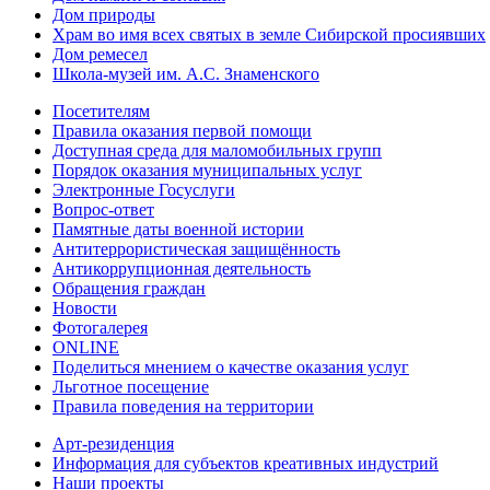
Дом природы
Храм во имя всех святых в земле Сибирской просиявших
Дом ремесел
Школа-музей им. А.С. Знаменского
Посетителям
Правила оказания первой помощи
Доступная среда для маломобильных групп
Порядок оказания муниципальных услуг
Электронные Госуслуги
Вопрос-ответ
Памятные даты военной истории
Антитеррористическая защищённость
Антикоррупционная деятельность
Обращения граждан
Новости
Фотогалерея
ONLINE
Поделиться мнением о качестве оказания услуг
Льготное посещение
Правила поведения на территории
Арт-резиденция
Информация для субъектов креативных индустрий
Наши проекты