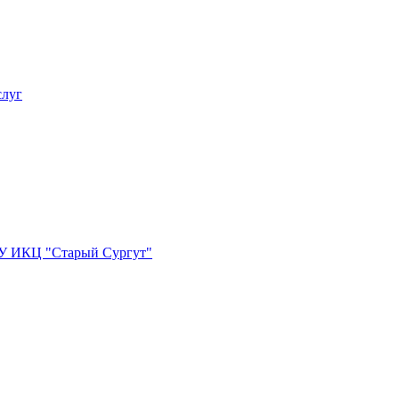
слуг
БУ ИКЦ "Старый Сургут"