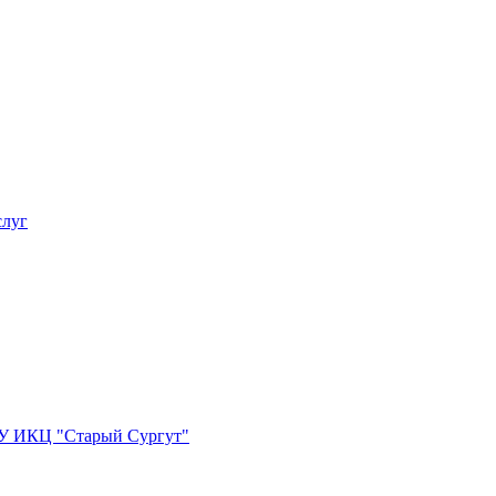
слуг
БУ ИКЦ "Старый Сургут"