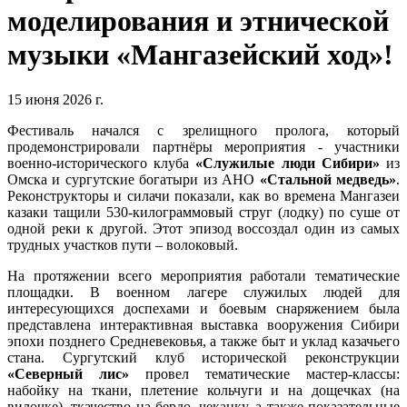
моделирования и этнической
музыки «Мангазейский ход»!
15 июня 2026 г.
Фестиваль начался с зрелищного пролога, который
продемонстрировали партнёры мероприятия - участники
военно-исторического клуба
«Служилые люди Сибири»
из
Омска и сургутские богатыри из АНО
«Стальной медведь»
.
Реконструкторы и силачи показали, как во времена Мангазеи
казаки тащили 530-килограммовый струг (лодку) по суше от
одной реки к другой. Этот эпизод воссоздал один из самых
трудных участков пути – волоковый.
На протяжении всего мероприятия работали тематические
площадки. В военном лагере служилых людей для
интересующихся доспехами и боевым снаряжением была
представлена интерактивная выставка вооружения Сибири
эпохи позднего Средневековья, а также быт и уклад казачьего
стана. Сургутский клуб исторической реконструкции
«Северный лис»
провел тематические мастер-классы:
набойку на ткани, плетение кольчуги и на дощечках (на
вилочке), ткачество на бердо, чеканку, а также показательные