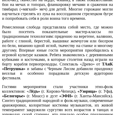
бои на мечах и топорах, фланкировку мечами и сражения на
тямбарах («мягкий» меч) для детей. Многие горожане могли
научиться стрелять из лука на воссозданном стрелецком бугре
и попробовать себя в роли воина того времени.
Ремесленная слобода представляла собой место, где можно
было посетить показательные мастер-классы по
традиционным технологиям: прядению на веретене, валянию,
работе с глиной, берестой, вышивке жемчугом или бисером
по бели, вязанию одной иглой, ткачеству на станке и многому
другому. Впервые юные гости мероприятия приобщились к
игровой культуре казаков. Ребята знакомились с деревянными
кубиками и косточками, в которые столетия назад играли на
борту корабля первопроходцы. Спектакль «Древо» от
ТАиК
«Петрушка»
и забавы с Черным Лисом добавили празднику
веселья и особенно порадовали детскую аудиторию
фестиваля.
Гостями мероприятия стали участники этно-фолк
коллективов: «
Лёдъ»
(г. Кирово-Чепецк),
«Узорица»
(г. Уфа
)
,
«Белогорье»
(г. Миасс) и дуэт
«ЭФИ»
(г. Ханты-Мансийск).
Синтез традиционной народной и фолк-музыки, современные
аранжировки, колоритные костюмы музыкантов, их живой
темперамент закружили сургутян всех возрастов в танцах и
хороводах седой старины, что придало особое праздничное