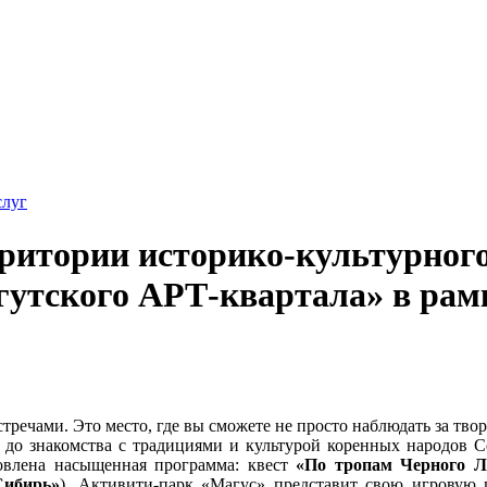
слуг
ерритории историко-культурного
гутского АРТ-квартала» в ра
речами. Это место, где вы сможете не просто наблюдать за твор
й до знакомства с традициями и культурой коренных народов 
товлена насыщенная программа: квест
«По тропам Черного Л
Сибирь»
). Активити-парк «Магус» представит свою игровую